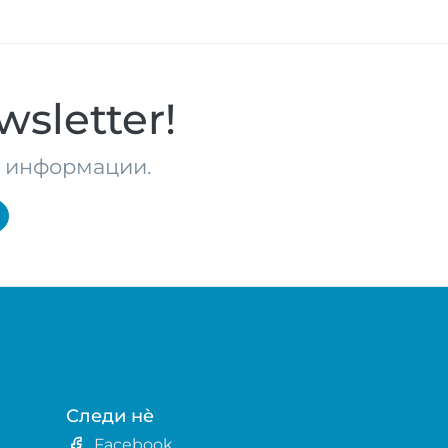
sletter!
те информации.
Следи нè
Facebook