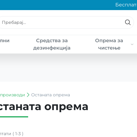
Бесплатна
лни
Средства за
Опрема за
а
дезинфекција
чистење
производи
Останата опрема
станата опрема
лтати
(
1
-
3
)