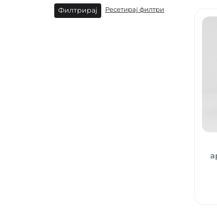
Филтрирај
Ресетирај филтри
а