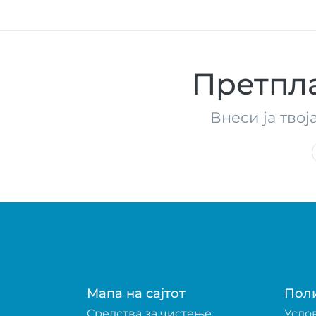
Претпла
Внеси ја твој
Мапа на сајтот
Пол
Средства за чистење
Усло