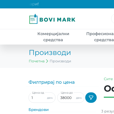
над 2000 денари!
Комерцијални
Професиона
средства
средств
Производи
Почетна
Производи
Сите
Филтрирај по цена
О
Цена од
Цена до
ден.
ден.
Брендови
3
резу