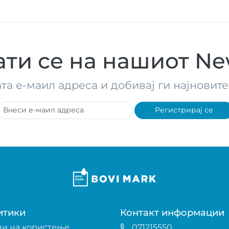
ти се на нашиот New
ата е-маил адреса и добивај ги најнови
Регистрирај се
итики
Контакт информации
ви на користење
071215550