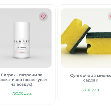
Carpex - патрони за
Сунгерче за миењ
роматизер (освежувач
садови
на воздух).
30.00 ден.
750.00 ден.