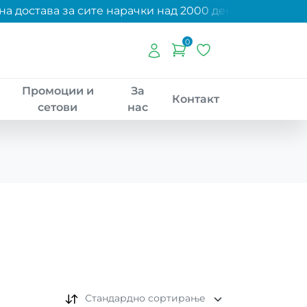
 достава за сите нарачки над 2000 денари!
0
Промоции и
За
Контакт
сетови
нас
Стандардно сортирање