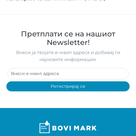
Претплати се на нашиот
Newsletter!
Внеси ја твојата е-маил адреса и добивај ги
најновите информации.
Регистрирај се