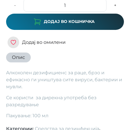
-
+
ДОДАЈ ВО КОШНИЧКА
Додај во омилени
Опис
Aлкохолен дезифициенс за раце, брзо и
ефикасно ги уништува сите вируси, бактерии и
мувли.
Се користи за дирекна употреба без
разредување
Пакување: 100 мл
Категории
:
Средства за дезинфекција
,