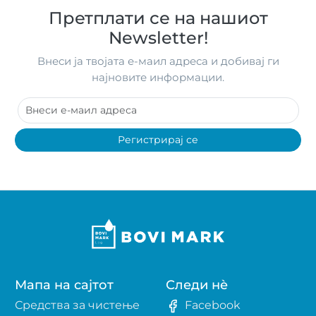
Претплати се на нашиот
Newsletter!
Внеси ја твојата е-маил адреса и добивај ги
најновите информации.
Регистрирај се
Мапа на сајтот
Следи нè
Средства за чистење
Facebook