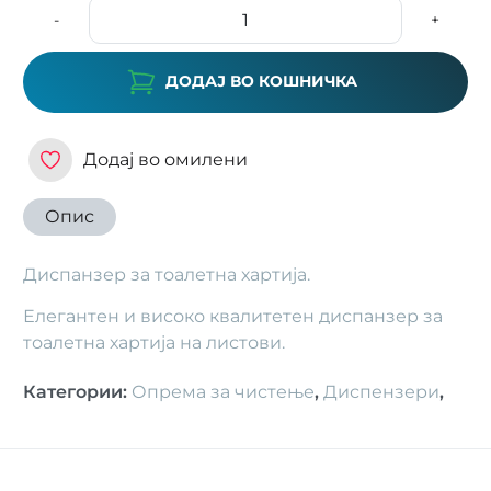
-
+
ДОДАЈ ВО КОШНИЧКА
Додај во омилени
Опис
Диспанзер за тоалетна хартија.
Елегантен и високо квалитетен диспанзер за
тоалетна хартија на листови.
Категории
:
Опрема за чистење
,
Диспензери
,