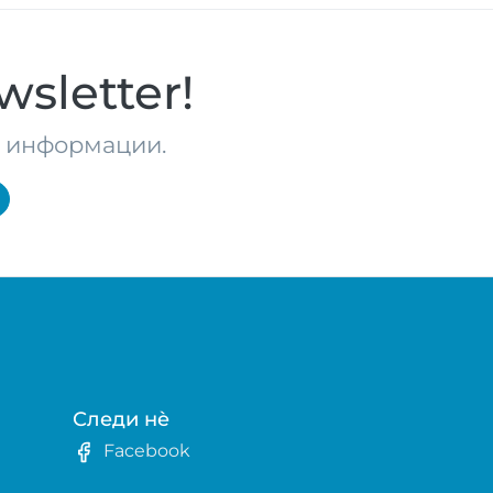
sletter!
те информации.
Следи нè
Facebook