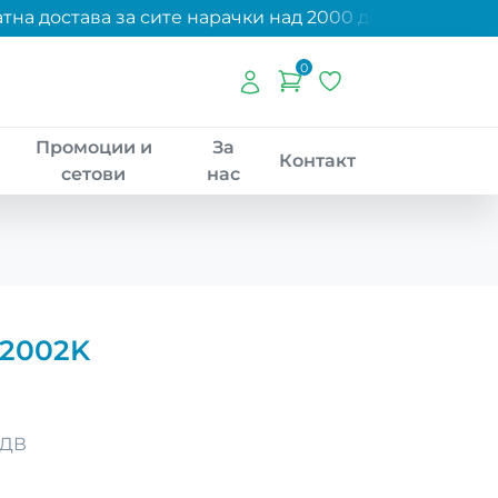
на достава за сите нарачки над 2000 денари!
0
Промоции и
За
Контакт
сетови
нас
 2002K
ДДВ