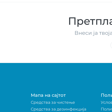
Претпла
Внеси ја твој
Мапа на сајтот
Пол
Средства за чистење
Усло
Средства за дезинфекција
Поли