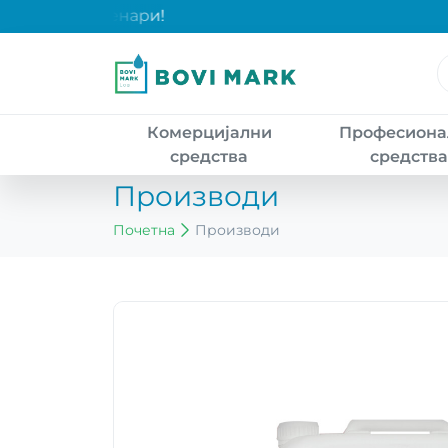
и над 2000 денари!
Комерцијални
Професиона
средства
средств
Производи
Почетна
Производи