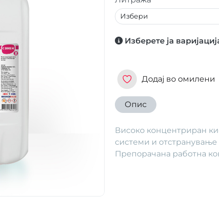
Изберете ја варијациј
Додај во омилени
Опис
Високо концентриран ки
системи и отстранување 
Препорачана работна кон