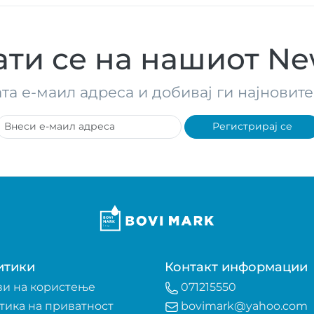
ти се на нашиот New
ата е-маил адреса и добивај ги најнови
Регистрирај се
итики
Контакт информации
ви на користење
071215550
тика на приватност
bovimark@yahoo.com