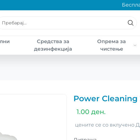
Бесплат
лни
Средства за
Опрема за
а
дезинфекција
чистење
Power Cleaning
1.00 ден.
цените се со вклучено 
Литража