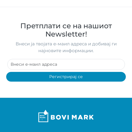
Претплати се на нашиот
Newsletter!
Внеси ја твојата е-маил адреса и добивај ги
најновите информации.
Регистрирај се