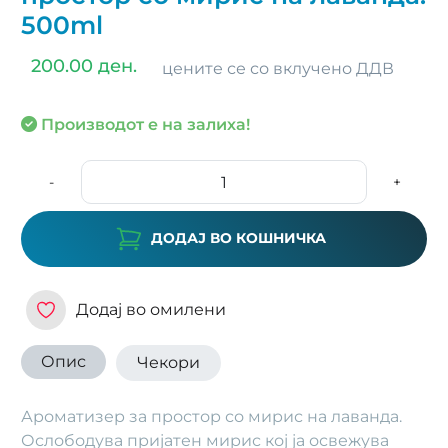
500ml
200.00 ден.
цените се со вклучено ДДВ
Производот е на залиха!
-
+
ДОДАЈ ВО КОШНИЧКА
Додај во омилени
Опис
Чекори
Ароматизер за простор со мирис на лаванда.
Ослободува пријатен мирис кој ја освежува