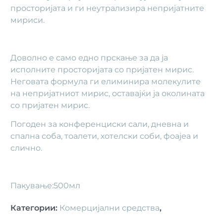
просторијата и ги неутрализира непријатните
мириси.
Доволно е само едно прскање за да ја
исполните просторијата со пријатен мирис.
Неговата формула ги елиминира молекулите
на непријатниот мирис, оставајќи ја околината
со пријатен мирис.
Погоден за конференциски сали, дневна и
спална соба, тоалети, хотелски соби, фоајеа и
слично.
Пакување:500мл
Категории
:
Комерцијални средства
,