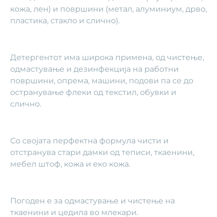
кожа, лен) и површини (метал, алуминиум, дрво,
пластика, стакло и слично).
Детергентот има широка примена, од чистење,
одмастување и дезинфекција на работни
површини, опрема, машини, подови па се до
остранување флеки од текстил, обувки и
слично.
Со својата перфектна формула чисти и
отстранува стари дамки од теписи, ткаенини,
мебел штоф, кожа и еко кожа.
Погоден е за одмастување и чистење на
ткаенини и цедила во млекари.