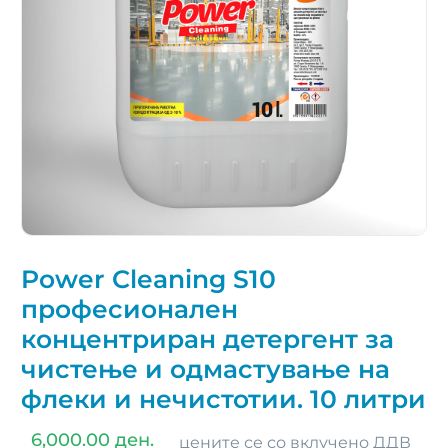
Power Cleaning S10
професионален
концентриран детергент за
чистење и одмастување на
флеки и нечистотии. 10 литри
6,000.00 ден.
цените се со вклучено ДДВ