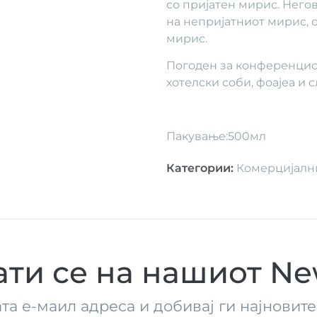
со пријатен мирис. Нег
на непријатниот мирис, о
мирис.
Погоден за конференциски
хотелски соби, фоајеа и 
Пакување:500мл
Категории
:
Комерцијалн
ти се на нашиот New
ата е-маил адреса и добивај ги најнови