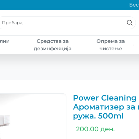
Беспл
лни
Средства за
Опрема за
а
дезинфекција
чистење
Power Cleaning 
Ароматизер за 
ружа. 500ml
200.00 ден.