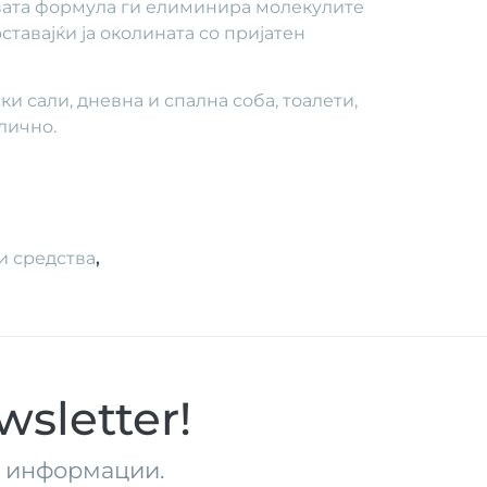
овата формула ги елиминира молекулите
ставајќи ја околината со пријатен
 сали, дневна и спална соба, тоалети,
слично.
и средства
,
sletter!
те информации.