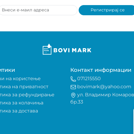
Регистрирај се
итики
Контакт информации
ви на користење
071215550
тика на приватност
bovimark@yahoo.com
тика за рефундирање
ул. Владимир Комаро
бр.33
тика за колачиња
тика за достава