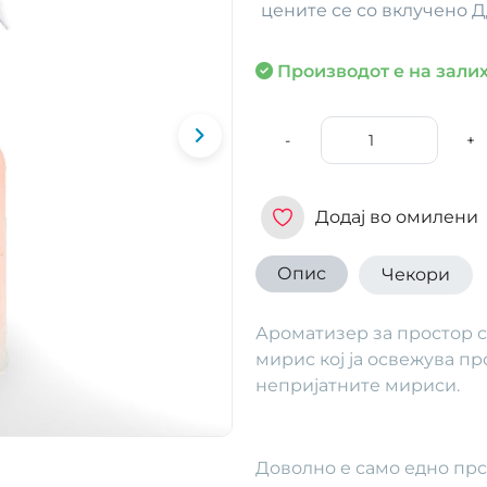
цените се со вклучено 
Производот е на залих
-
+
Додај во омилени
Опис
Чекори
Ароматизер за простор с
мирис кој ја освежува пр
непријатните мириси.
Доволно е само едно прс