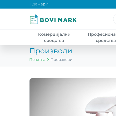
чки над 2000 денари!
Комерцијални
Професиона
средства
средств
Производи
Почетна
Производи