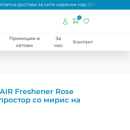
атна достава за сите нарачки над 2000 денари!
0
Промоции и
За
Контакт
сетови
нас
AIR Freshener Rose
простор со мирис на