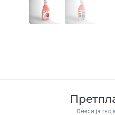
Претпла
Внеси ја твој